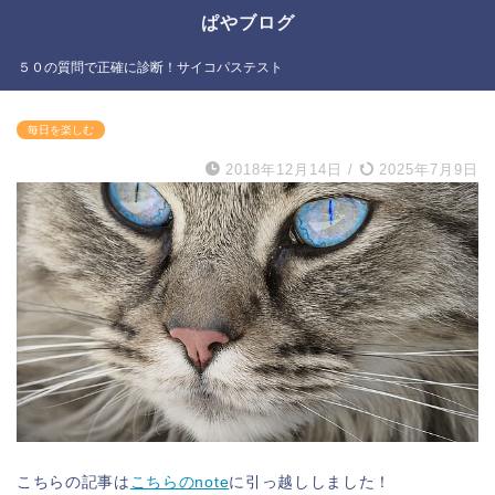
ぱやブログ
５０の質問で正確に診断！サイコパステスト
毎日を楽しむ
2018年12月14日
/
2025年7月9日
こちらの記事は
こちらのnote
に引っ越ししました！