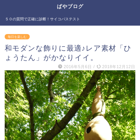
ぱやブログ
５０の質問で正確に診断！サイコパステスト
毎日を楽しむ
和モダンな飾りに最適♪レア素材「ひ
ょうたん」がかなりイイ。
2016年5月6日
/
2018年12月12日