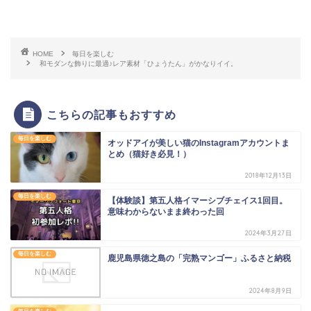
HOME
毎日を楽しむ
和モダンな飾りに最適♪レア素材「ひょうたん」がかなりイイ。
こちらの記事もおすすめ
毎日を楽しむ
オッドアイが美しい猫のInstagramアカウントま
とめ（猫好き必見！）
2018年12月13日
毎日を楽しむ
【体験談】第五人格イマーシブチェイス1回目。
意味わからないまま終わった回
2024年3月27日
毎日を楽しむ
鹿児島県徳之島の「完熟マンゴー」ふるさと納税
2024年8月9日