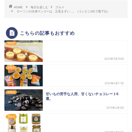
HOME
毎日を楽しむ
グルメ
ローソンの冷凍マンゴーは、正直まずい…。（コンビニ3社で最下位）
こちらの記事もおすすめ
グルメ
2022年3月30日
グルメ
2022年6月17日
グルメ
甘いもの苦手な人用、甘くないチョコレート6
選。
2019年2月6日
グルメ