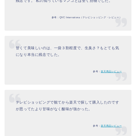
残念です。 私の知っているマンゴとは全く別物でした。
参考：QVC Internationa（テレビショッピング・レビュー）
甘くて美味しいのは、一袋３割程度で、生臭さ？もとても気
になり本当に残念でした。
参考：
楽天商品レビュー
テレビショッピングで観てから楽天で探して購入したのです
が思ってたより甘味がなく酸味が強かった。
参考：
楽天商品レビュー