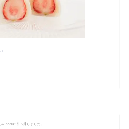
た。
のnoteに引っ越しました。 …