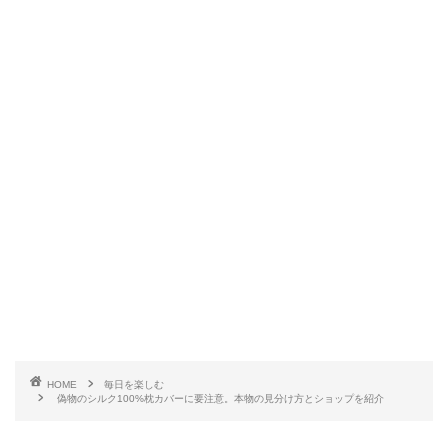
HOME
毎日を楽しむ
偽物のシルク100%枕カバーに要注意。本物の見分け方とショップを紹介