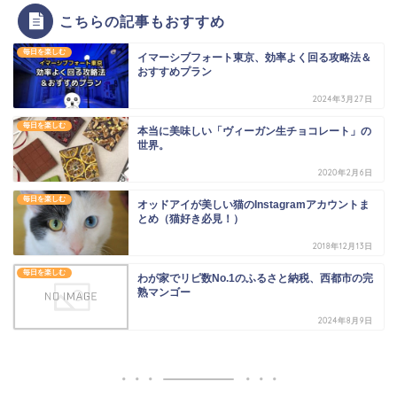
こちらの記事もおすすめ
毎日を楽しむ
イマーシブフォート東京、効率よく回る攻略法＆
おすすめプラン
2024年3月27日
毎日を楽しむ
本当に美味しい「ヴィーガン生チョコレート」の
世界。
2020年2月6日
毎日を楽しむ
オッドアイが美しい猫のInstagramアカウントま
とめ（猫好き必見！）
2018年12月13日
毎日を楽しむ
わが家でリピ数No.1のふるさと納税、西都市の完
熟マンゴー
2024年8月9日