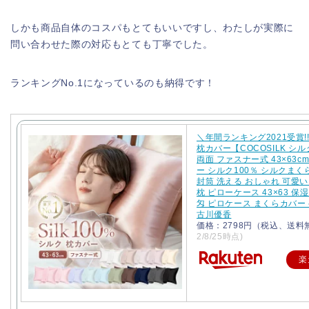
しかも商品自体のコスパもとてもいいですし、わたしが実際に
問い合わせた際の対応もとても丁寧でした。
ランキングNo.1になっているのも納得です！
＼年間ランキング2021受賞!
枕カバー【COCOSILK シ
両面 ファスナー式 43×63c
ー シルク100％ シルクまく
封筒 洗える おしゃれ 可愛い
枕 ピローケース 43×63 保湿
匁 ピロケース まくらカバー
古川優香
価格：2798円（税込、送料
2/8/25時点)
楽