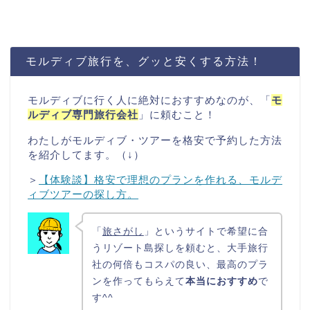
モルディブ旅行を、グッと安くする方法！
モルディブに行く人に絶対におすすめなのが、「
モ
ルディブ専門旅行会社
」に頼むこと！
わたしがモルディブ・ツアーを格安で予約した方法
を紹介してます。（↓）
＞
【体験談】格安で理想のプランを作れる、モルデ
ィブツアーの探し方。
「
旅さがし
」というサイトで希望に合
うリゾート島探しを頼むと、大手旅行
社の何倍もコスパの良い、最高のプラ
ンを作ってもらえて
本当におすすめ
で
す^^