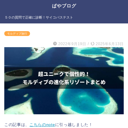
ぱやブログ
５０の質問で正確に診断！サイコパステスト
モルディブ旅行
2022年9月19日
/
2025年6月13日
この記事は、
こちらのnote
に引っ越しました！