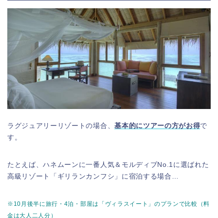
ラグジュアリーリゾートの場合、
基本的にツアーの方がお得
で
す。
たとえば、ハネムーンに一番人気＆モルディブNo.1に選ばれた
高級リゾート「ギリランカンフシ」に宿泊する場合…
※10月後半に旅行・4泊・部屋は「ヴィラスイート」のプランで比較（料
金は大人二人分）