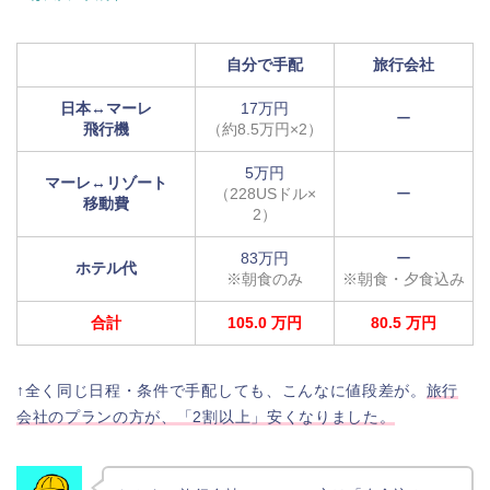
自分で手配
旅行会社
日本↔︎マーレ
17万円
ー
飛行機
（約8.5万円×2）
5万円
マーレ↔︎リゾート
（228USドル×
ー
移動費
2）
83万円
ー
ホテル代
※朝食のみ
※朝食・夕食込み
合計
105.0 万円
80.5 万円
↑全く同じ日程・条件で手配しても、こんなに値段差が。
旅行
会社のプランの方が、「2
割以上」安くなりました。