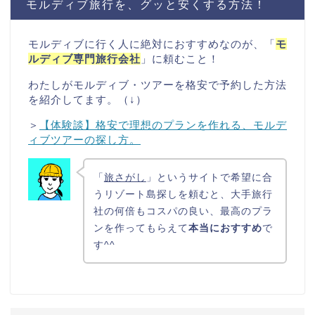
モルディブ旅行を、グッと安くする方法！
モルディブに行く人に絶対におすすめなのが、「
モ
ルディブ専門旅行会社
」に頼むこと！
わたしがモルディブ・ツアーを格安で予約した方法
を紹介してます。（↓）
＞
【体験談】格安で理想のプランを作れる、モルデ
ィブツアーの探し方。
「
旅さがし
」というサイトで希望に合
うリゾート島探しを頼むと、大手旅行
社の何倍もコスパの良い、最高のプラ
ンを作ってもらえて
本当におすすめ
で
す^^