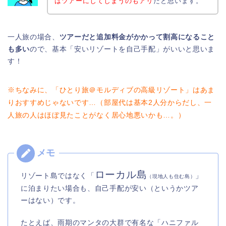
はツアーにしてしまうのもアリ
だと思います。
一人旅の場合、
ツアーだと追加料金がかかって割高になること
も多い
ので、基本「安いリゾートを自己手配」がいいと思いま
す！
※ちなみに、「ひとり旅＠モルディブの高級リゾート」はあま
りおすすめじゃないです…（部屋代は基本2人分からだし、一
人旅の人はほぼ見たことがなく居心地悪いかも…。）
ローカル島
リゾート島ではなく「
」
（現地人も住む島）
に泊まりたい場合も、自己手配が安い（というかツア
ーはない）です。
たとえば、雨期のマンタの大群で有名な「ハニファル