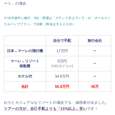
ート」の場合…
※10月後半に旅行・4泊・部屋は「グランド水上ヴィラ
」の「オールイン
クルーシブプラン」で比較（料金は大人２人分）
自分で手配
旅行会社
日本↔︎マーレの飛行機
17万円
ー
マーレ↔︎リゾート
5万円
ー
移動費
245USドル×2
ホテル代
34.8万円
ー
合計
56.8万円
48万
わりとカジュアルなリゾートの場合でも、値段差が出ました。
ツアーの方が、自己手配よりも「15%以上」安い
です！