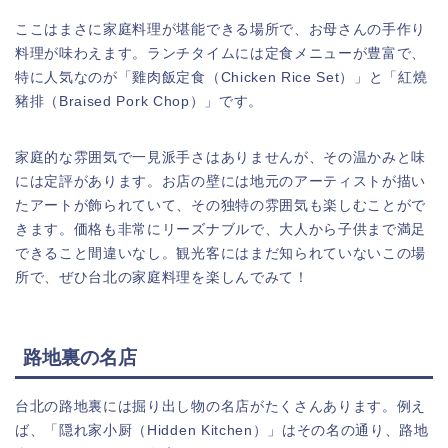
ここはまさに家庭料理が堪能できる場所で、お母さんの手作り
料理が味わえます。ランチタイムには定食メニューが豊富で、
特に人気なのが「雞肉飯定食（Chicken Rice Set）」と「紅燒
豬排（Braised Pork Chop）」です。
家庭的な雰囲気で一見派手さはありませんが、その温かみと味
には定評があります。お店の壁には地元のアーティストが描い
たアートが飾られていて、その独特の雰囲気も楽しむことがで
きます。価格も非常にリーズナブルで、大人から子供まで満足
できること間違いなし。観光客にはまだ知られていないこの場
所で、ぜひ台北の家庭料理を楽しんでみて！
路地裏の名店
台北の路地裏には掘り出し物の名店がたくさんあります。例え
ば、「隠れ家小厨（Hidden Kitchen）」はその名の通り、路地